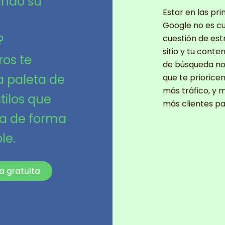
ando su
Estar en las pr
Google no es cu
?
cuestión de est
sitio y tu cont
ros te
de búsqueda no 
a paleta de
que te prioricen.
más tráfico, y 
stilos que
más clientes pa
ca de forma
le.
a gratuita