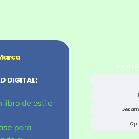
 Marca
Pasión p
D DIGITAL:
libro de estilo
Desarr
Opt
ase para