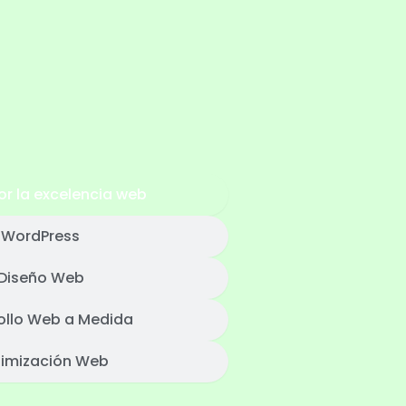
or la excelencia web
WordPress
Diseño Web
ollo Web a Medida
imización Web