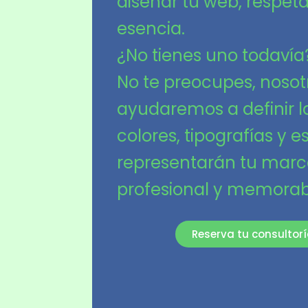
diseñar tu web, respet
esencia.
¿No tienes uno todavía
No te preocupes, nosot
ayudaremos a definir l
colores, tipografías y e
representarán tu mar
profesional y memorab
Reserva tu consultorí